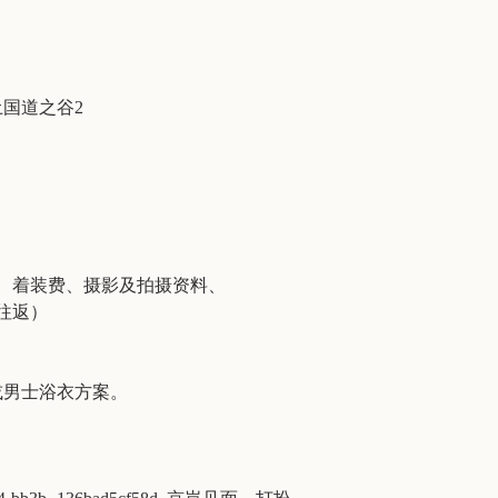
土国道之谷2
）
、着装费、摄影及拍摄资料、
往返）
或男士浴衣方案。