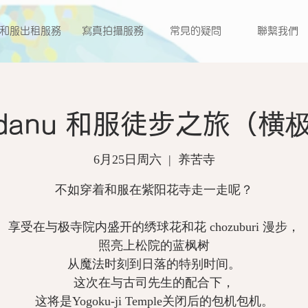
和服出租服務
寫真拍攝服務
常見的疑問
聯繫我們
adanu 和服徒步之旅（横
6月25日周六
  |  
养苦寺
不如穿着和服在紫阳花寺走一走呢？
享受在与极寺院内盛开的绣球花和花 chozuburi 漫步，
照亮上松院的蓝枫树
从魔法时刻到日落的特别时间。
这次在与古司先生的配合下，
这将是Yogoku-ji Temple关闭后的包机包机。