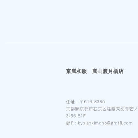
京嵐和服 嵐山渡月橋店
住址：
〒616-8385
京都府京都市右京区嵯峨天龍寺芒
3-56 B1F
郵件:
kyolankimono@gmail.com