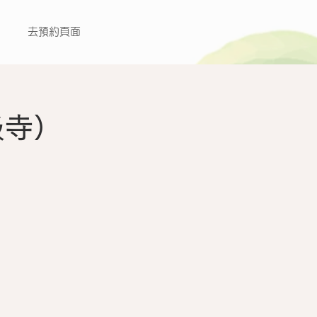
去預約頁面
极寺）