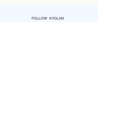
FOLLOW KYOLAN
Facebook
Instagram
京嵐和服 嵐山渡月橋店
住址：
〒616-8385
京都府京都市右京区嵯峨天龍寺芒ノ馬場町
3-56 B1F
郵件:
kyolankimono@gmail.com