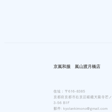
京嵐和服 嵐山渡月橋店
住址：
〒616-8385
京都府京都市右京区嵯峨天龍寺芒
3-56 B1F
郵件:
kyolankimono@gmail.com