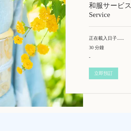
和服サービス K
Service
正在載入日子......
30 分鐘
-
-
立即預訂